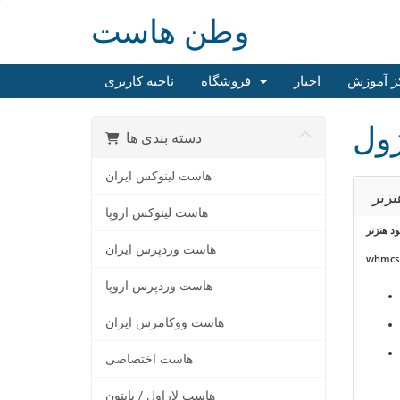
وطن هاست
ز آموزش
اخبار
فروشگاه
ناحیه کاربری
دسته بندی ها
هاست لینوکس ایران
هاست لینوکس اروپا
ود هتزنر
هاست وردپرس ایران
whmcs 8
هاست وردپرس اروپا
هاست ووکامرس ایران
هاست اختصاصی
هاست لاراول / پایتون