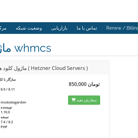
Renew / Billin
تماس با ما
بازاریابی
وضعیت شبکه
مرک
ماژول whmcs
ماژول کلود هتزنر ( Hetzner Cloud Servers )
سازگار با کل
850,000 تومان
.9 / 8.11
سفارش دهید
modulesgarden
نویسنده
1.10.0
نسخه
7.4 / 8.2
PHP